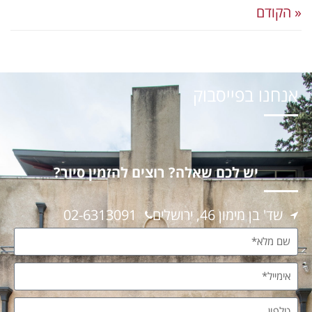
« הקודם
אנחנו בפייסבוק
יש לכם שאלה? רוצים להזמין סיור?
שד' בן מימון 46, ירושלים
02-6313091