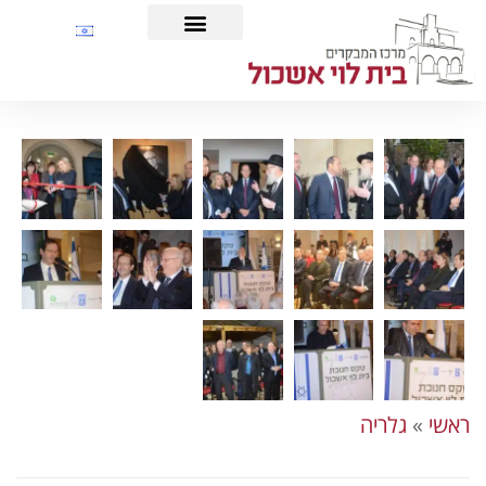
לתוכן
ראשי
»
גלריה